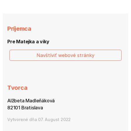
Príjemca
Pre Matejka a viky
Navštíviť webové stránky
Tvorca
Alžbeta Madleňáková
82101 Bratislava
Vytvorené dňa 07. August 2022