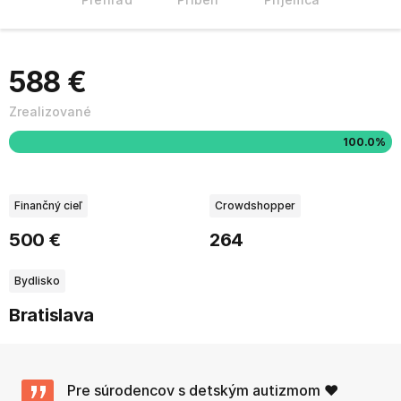
588 €
Zrealizované
100.0%
Finančný cieľ
Crowdshopper
500 €
264
Bydlisko
Bratislava
Pre súrodencov s detským autizmom ♥️