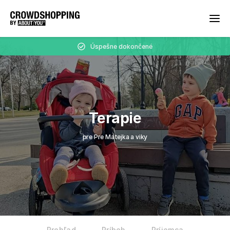
Úspešne dokončené
Terapie
pre Pre Matejka a viky
Prehľad
Príbeh
Príjemca