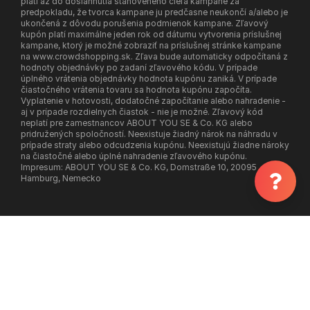
platí až do dosiahnutia stanoveného cieľa kampane za
predpokladu, že tvorca kampane ju predčasne neukončí a/alebo je
ukončená z dôvodu porušenia podmienok kampane. Zľavový
kupón platí maximálne jeden rok od dátumu vytvorenia príslušnej
kampane, ktorý je možné zobraziť na príslušnej stránke kampane
na www.crowdshopping.sk. Zľava bude automaticky odpočítaná z
hodnoty objednávky po zadaní zľavového kódu. V prípade
úplného vrátenia objednávky hodnota kupónu zaniká. V prípade
čiastočného vrátenia tovaru sa hodnota kupónu započíta.
Vyplatenie v hotovosti, dodatočné započítanie alebo nahradenie -
aj v prípade rozdielnych čiastok - nie je možné. Zľavový kód
neplatí pre zamestnancov ABOUT YOU SE & Co. KG alebo
pridružených spoločností. Neexistuje žiadný nárok na náhradu v
prípade straty alebo odcudzenia kupónu. Neexistujú žiadne nároky
na čiastočné alebo úplné nahradenie zľavového kupónu.
Impresum: ABOUT YOU SE & Co. KG, Domstraße 10, 20095
Hamburg, Nemecko