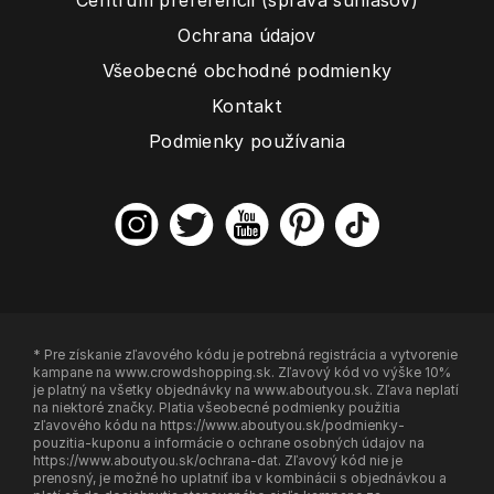
Centrum preferencií (správa súhlasov)
Ochrana údajov
Všeobecné obchodné podmienky
Kontakt
Podmienky používania
* Pre získanie zľavového kódu je potrebná registrácia a vytvorenie
kampane na www.crowdshopping.sk. Zľavový kód vo výške 10%
je platný na všetky objednávky na www.aboutyou.sk. Zľava neplatí
na niektoré značky. Platia všeobecné podmienky použitia
zľavového kódu na https://www.aboutyou.sk/podmienky-
pouzitia-kuponu a informácie o ochrane osobných údajov na
https://www.aboutyou.sk/ochrana-dat. Zľavový kód nie je
prenosný, je možné ho uplatniť iba v kombinácii s objednávkou a