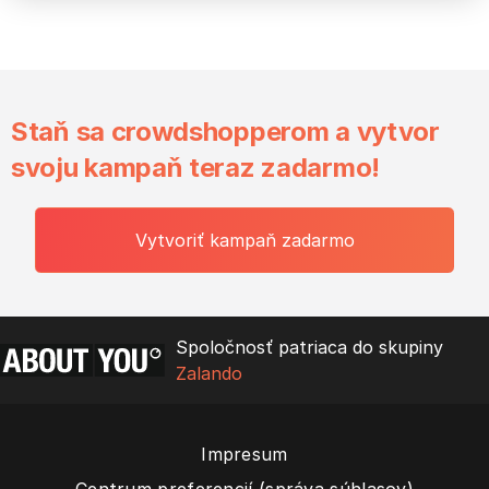
Staň sa crowdshopperom a vytvor
svoju kampaň teraz zadarmo!
Vytvoriť kampaň zadarmo
Spoločnosť patriaca do skupiny
Zalando
Impresum